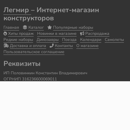
Легмир
– Интернет-магазин
конструкторов
Главная
Каталог
Популярные наборы
Хиты продаж
Новинки в магазине
Распродажа
Редкие наборы
Динозавры
Поезда
Календари
Самолеты
Доставка и оплата
Контакты
О магазине
Пользовательское соглашение
Реквизиты
ИП Половинкин Константин Владимирович
ОГРНИП 316236600069011
Часы работы: ежедневно с 10:00 до 20:00
Краснодарский край, г. Сочи
Контакты
Телефон:
+7 918 615 18 18
Задать вопрос через
telegram
Написать в
whatsapp