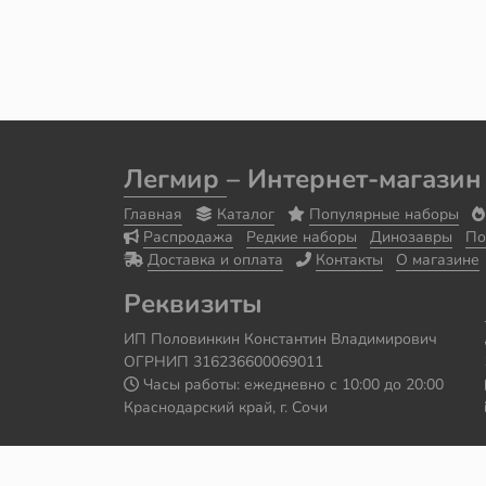
Легмир
– Интернет-магазин
Главная
Каталог
Популярные наборы
Распродажа
Редкие наборы
Динозавры
По
Доставка и оплата
Контакты
О магазине
Реквизиты
ИП Половинкин Константин Владимирович
ОГРНИП 316236600069011
Часы работы: ежедневно с 10:00 до 20:00
Краснодарский край, г. Сочи
Сайт сделал
Роман Бровин