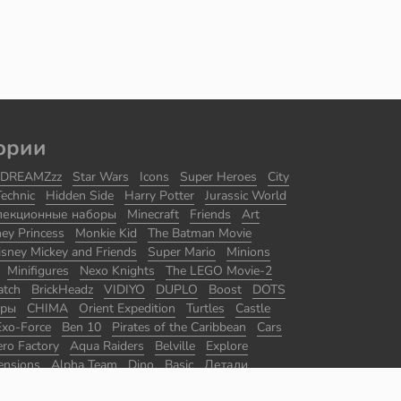
ории
DREAMZzz
Star Wars
Icons
Super Heroes
City
Technic
Hidden Side
Harry Potter
Jurassic World
лекционные наборы
Minecraft
Friends
Art
ney Princess
Monkie Kid
The Batman Movie
isney Mickey and Friends
Super Mario
Minions
Minifigures
Nexo Knights
The LEGO Movie-2
atch
BrickHeadz
VIDIYO
DUPLO
Boost
DOTS
оры
CHIMA
Orient Expedition
Turtles
Castle
Exo-Force
Ben 10
Pirates of the Caribbean
Cars
ro Factory
Aqua Raiders
Belville
Explore
ensions
Alpha Team
Dino
Basic
Детали
ры
Master Builder Academy
Promotional