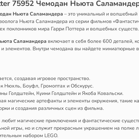
tter 75952 Чемодан Ньюта Саламанде
емодан Ньюта Саламандера
– это уникальный и волшебный 
зоолога Ньюта Саламандера из серии фильмов «Фантастиче
сех поклонников мира Гарри Поттера и волшебных существ.
 Ньюта Саламандера
включает в себя более 600 деталей, 
и элементов. Внутри чемодана вы найдете миниатюрные в
ается, создавая игровое пространство.
как Нюхль, Боуфл, Громоптах и Обскурус.
ны Голдштейн, Куини Голдштейн и Якоба Ковальски.
чая магические артефакты и элементы окружения, такие ка
орки и создания различных сцен из фильма.
то любит магические приключения и фантастические сущес
ной игры, но и служит прекрасным украшением на полке л
вительным набором LEGO.