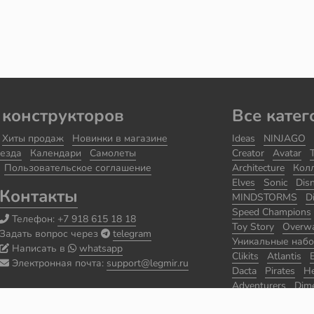
 конструкторов
Все катег
Хиты продаж
Новинки в магазине
Ideas
NINJAGO
езда
Календари
Самолеты
Creator
Avatar
Пользовательское соглашение
Architecture
Кол
Elves
Sonic
Dis
Контакты
MINDSTORMS
D
Speed Champions
Телефон:
+7 918 615 18 18
Toy Story
Overw
Задать вопрос через
telegram
Уникальные наб
Написать в
whatsapp
Clikits
Atlantis
Электронная почта:
support@legmir.ru
Dacta
Pirates
He
Adventurers
Dim
Уцененные набо