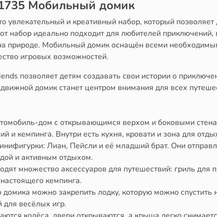
41735 Мобильный домик
то увлекательный и креативный набор, который позволяет 
Этот набор идеально подходит для любителей приключений
 на природе. Мобильный домик оснащён всеми необходимы
ество игровых возможностей.
iends позволяет детям создавать свои истории о приключе
движной домик станет центром внимания для всех путешест
втомобиль-дом с открывающимся верхом и боковыми стенам
й и кемпинга. Внутри есть кухня, кровати и зона для отды
минифигурки: Лиан, Пейсли и её младший брат. Они отпра
дой и активным отдыхом.
одят множество аксессуаров для путешествий: гриль для пи
 настоящего кемпинга.
домика можно закрепить лодку, которую можно спустить н
 для весёлых игр.
аются колёса, двери открываются, а крыша легко снимается