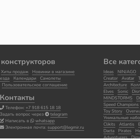
 конструкторов
Все катег
Хиты продаж
Новинки в магазине
Ideas
NINJAGO
езда
Календари
Самолеты
Creator
Avatar
Пользовательское соглашение
Architecture
Кол
Elves
Sonic
Dis
Контакты
MINDSTORMS
D
Speed Champions
Телефон:
+7 918 615 18 18
Toy Story
Overw
Задать вопрос через
telegram
Уникальные наб
Написать в
whatsapp
Clikits
Atlantis
Электронная почта:
support@legmir.ru
Dacta
Pirates
He
Adventurers
Dim