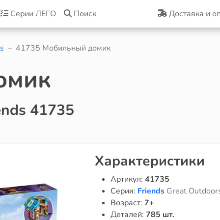
Серии ЛЕГО
Поиск
Доставка и о
s
41735 Мобильный домик
омик
ends 41735
Характеристики
Артикул:
41735
Серия:
Friends
Great Outdoor
Возраст:
7+
Деталей:
785 шт.