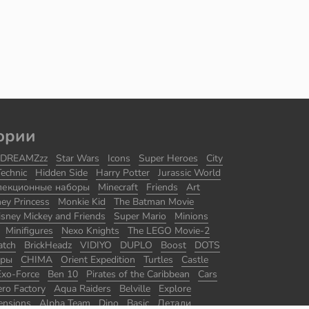
ории
DREAMZzz
Star Wars
Icons
Super Heroes
City
Technic
Hidden Side
Harry Potter
Jurassic World
лекционные наборы
Minecraft
Friends
Art
ney Princess
Monkie Kid
The Batman Movie
isney Mickey and Friends
Super Mario
Minions
Minifigures
Nexo Knights
The LEGO Movie-2
atch
BrickHeadz
VIDIYO
DUPLO
Boost
DOTS
оры
CHIMA
Orient Expedition
Turtles
Castle
Exo-Force
Ben 10
Pirates of the Caribbean
Cars
ro Factory
Aqua Raiders
Belville
Explore
ensions
Alpha Team
Dino
Basic
Детали