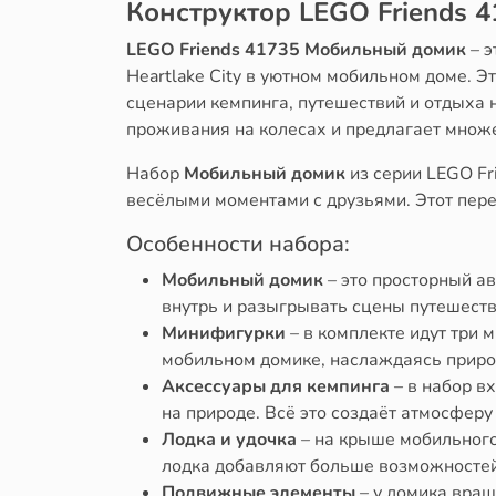
Конструктор LEGO Friends 
LEGO Friends 41735 Мобильный домик
– э
Heartlake City в уютном мобильном доме. 
сценарии кемпинга, путешествий и отдыха
проживания на колесах и предлагает множ
Набор
Мобильный домик
из серии LEGO Fr
весёлыми моментами с друзьями. Этот пере
Особенности набора:
Мобильный домик
– это просторный а
внутрь и разыгрывать сцены путешестви
Минифигурки
– в комплекте идут три 
мобильном домике, наслаждаясь приро
Аксессуары для кемпинга
– в набор вх
на природе. Всё это создаёт атмосферу
Лодка и удочка
– на крыше мобильного 
лодка добавляют больше возможностей
Подвижные элементы
– у домика вращ