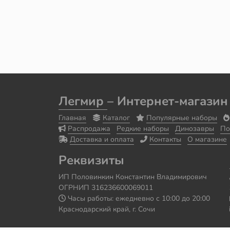
Легмир
– Интернет-магазин
Главная
Каталог
Популярные наборы
Распродажа
Редкие наборы
Динозавры
По
Доставка и оплата
Контакты
О магазине
Реквизиты
ИП Половинкин Константин Владимирович
ОГРНИП 316236600069011
Часы работы: ежедневно с 10:00 до 20:00
Краснодарский край, г. Сочи