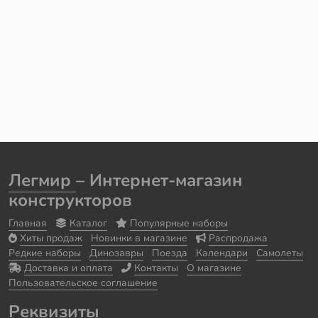
Легмир
– Интернет-магазин
конструкторов
Главная
Каталог
Популярные наборы
Хиты продаж
Новинки в магазине
Распродажа
Редкие наборы
Динозавры
Поезда
Календари
Самолеты
Доставка и оплата
Контакты
О магазине
Пользовательское соглашение
Реквизиты