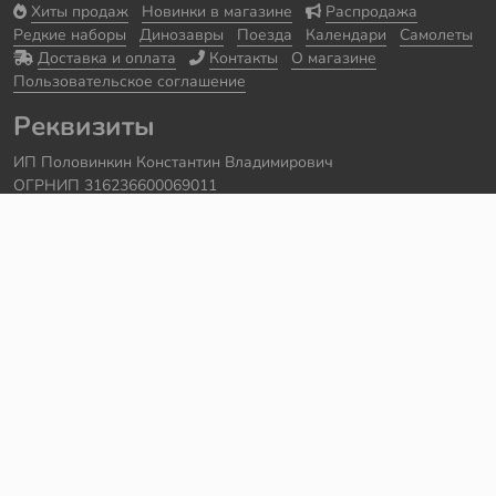
Хиты продаж
Новинки в магазине
Распродажа
Редкие наборы
Динозавры
Поезда
Календари
Самолеты
Доставка и оплата
Контакты
О магазине
Пользовательское соглашение
Реквизиты
ИП Половинкин Константин Владимирович
ОГРНИП 316236600069011
Часы работы: ежедневно с 10:00 до 20:00
Краснодарский край, г. Сочи
Контакты
Телефон:
+7 918 615 18 18
Задать вопрос через
telegram
Написать в
whatsapp
Электронная почта:
support@legmir.ru
Сайт сделал
Роман Бровин
Все категории