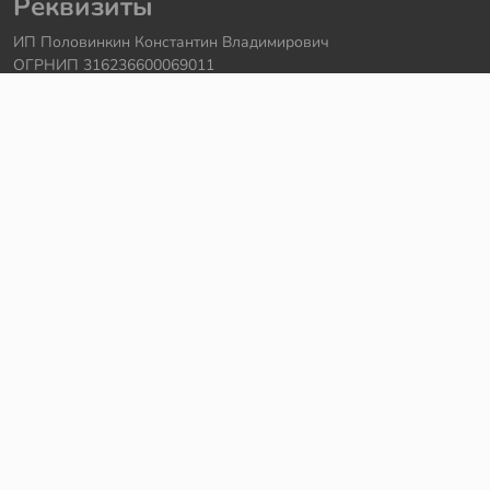
Реквизиты
ИП Половинкин Константин Владимирович
ОГРНИП 316236600069011
Часы работы: ежедневно с 10:00 до 20:00
Краснодарский край, г. Сочи
Контакты
Телефон:
+7 918 615 18 18
Задать вопрос через
telegram
Написать в
whatsapp
Электронная почта:
support@legmir.ru
Сайт сделал
Роман Бровин
Все категории
Ideas
NINJAGO
DREAMZzz
Star Wars
Icons
Super Heroes
City
Creator
Avatar
Technic
Hidden Side
Harry Potter
Jurassic World
Architecture
Коллекционные наборы
Minecraft
Friends
Art
Elves
Sonic
Disney Princess