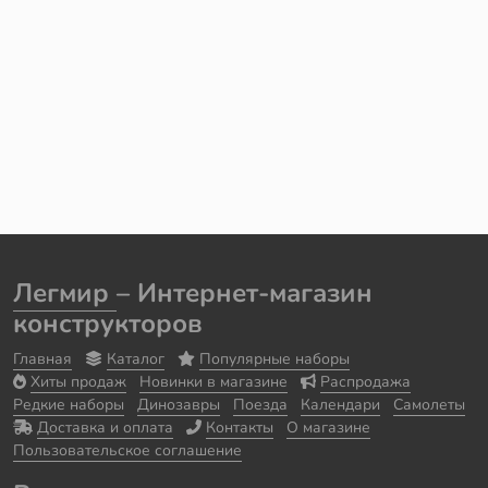
Легмир
– Интернет-магазин
конструкторов
Главная
Каталог
Популярные наборы
Хиты продаж
Новинки в магазине
Распродажа
Редкие наборы
Динозавры
Поезда
Календари
Самолеты
Доставка и оплата
Контакты
О магазине
Пользовательское соглашение