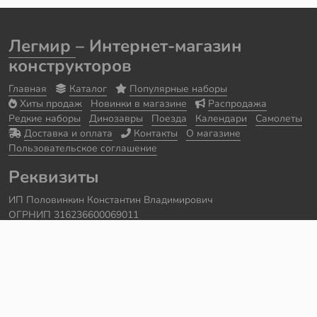
Легмир
– Интернет-магазин
конструкторов
Главная
Каталог
Популярные наборы
Хиты продаж
Новинки в магазине
Распродажа
Редкие наборы
Динозавры
Поезда
Календари
Самолеты
Доставка и оплата
Контакты
О магазине
Пользовательское соглашение
Реквизиты
ИП Половинкин Константин Владимирович
ОГРНИП 316236600069011
Часы работы: ежедневно с 10:00 до 20:00
Краснодарский край, г. Сочи
Контакты
Телефон:
+7 918 615 18 18
Задать вопрос через
telegram