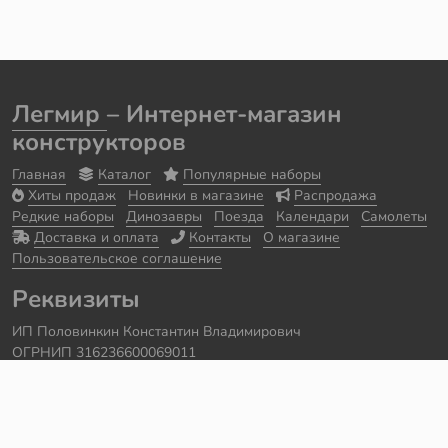
Легмир
– Интернет-магазин
конструкторов
Главная
Каталог
Популярные наборы
Хиты продаж
Новинки в магазине
Распродажа
Редкие наборы
Динозавры
Поезда
Календари
Самолеты
Доставка и оплата
Контакты
О магазине
Пользовательское соглашение
Реквизиты
ИП Половинкин Константин Владимирович
ОГРНИП 316236600069011
Часы работы: ежедневно с 10:00 до 20:00
Краснодарский край, г. Сочи
Контакты