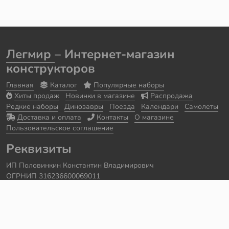
Легмир
– Интернет-магазин
конструкторов
Главная
Каталог
Популярные наборы
Хиты продаж
Новинки в магазине
Распродажа
Редкие наборы
Динозавры
Поезда
Календари
Самолеты
Доставка и оплата
Контакты
О магазине
Пользовательское соглашение
Реквизиты
ИП Половинкин Константин Владимирович
ОГРНИП 316236600069011
Часы работы: ежедневно с 10:00 до 20:00
Краснодарский край, г. Сочи
Контакты