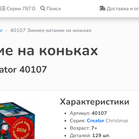
Серии ЛЕГО
Поиск
Доставка и о
or
40107 Зимнее катание на коньках
ие на коньках
ator 40107
Характеристики
Артикул:
40107
Серия:
Creator
Christmas
Возраст:
7+
Деталей:
129 шт.