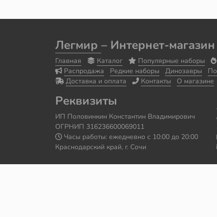
Легмир
– Интернет-магазин
Главная
Каталог
Популярные наборы
Распродажа
Редкие наборы
Динозавры
По
Доставка и оплата
Контакты
О магазине
Реквизиты
ИП Половинкин Константин Владимирович
ОГРНИП 316236600069011
Часы работы: ежедневно с 10:00 до 20:00
Краснодарский край, г. Сочи
Сайт сделал
Роман Бровин