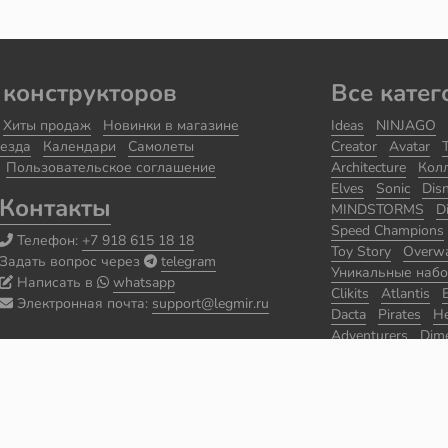
 конструкторов
Все катег
Хиты продаж
Новинки в магазине
Ideas
NINJAGO
езда
Календари
Самолеты
Creator
Avatar
Пользовательское соглашение
Architecture
Кол
Elves
Sonic
Dis
Контакты
MINDSTORMS
D
Speed Champions
Телефон:
+7 918 615 18 18
Toy Story
Overw
Задать вопрос через
telegram
Уникальные наб
Написать в
whatsapp
Clikits
Atlantis
Электронная почта:
support@legmir.ru
Dacta
Pirates
He
Adventurers
Dim
Уцененные набо
Seasonal
Classic
World Racers
Sp
BIONICLE
Prince
The Lone Ranger