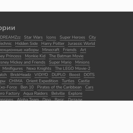
ории
DREAMZzz
Star Wars
Icons
Super Heroes
City
Technic
Hidden Side
Harry Potter
Jurassic World
лекционные наборы
Minecraft
Friends
Art
ney Princess
Monkie Kid
The Batman Movie
isney Mickey and Friends
Super Mario
Minions
Minifigures
Nexo Knights
The LEGO Movie-2
atch
BrickHeadz
VIDIYO
DUPLO
Boost
DOTS
оры
CHIMA
Orient Expedition
Turtles
Castle
Exo-Force
Ben 10
Pirates of the Caribbean
Cars
ro Factory
Aqua Raiders
Belville
Explore
ensions
Alpha Team
Dino
Basic
Детали
ры
Master Builder Academy
Promotional
The Lord of the Rings
Disney
Juniors
Agents
ace
Ultra Agents
Jack Stone
Divers
Racers
 of Persia
Ghostbusters
Sports
BrickLink