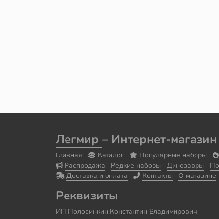
Легмир
– Интернет-магазин
Главная
Каталог
Популярные наборы
Распродажа
Редкие наборы
Динозавры
По
Доставка и оплата
Контакты
О магазине
Реквизиты
ИП Половинкин Константин Владимирович