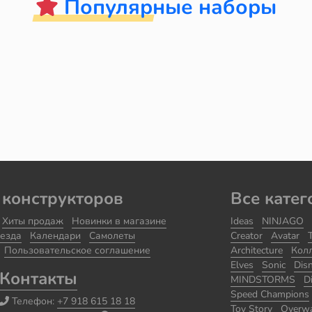
Популярные наборы
 конструкторов
Все катег
Хиты продаж
Новинки в магазине
Ideas
NINJAGO
езда
Календари
Самолеты
Creator
Avatar
Пользовательское соглашение
Architecture
Кол
Elves
Sonic
Dis
Контакты
MINDSTORMS
D
Speed Champions
Телефон:
+7 918 615 18 18
Toy Story
Overw