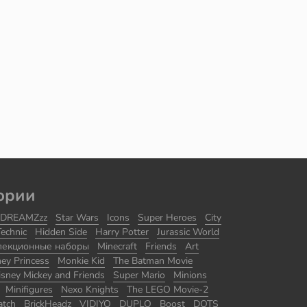
ории
DREAMZzz
Star Wars
Icons
Super Heroes
City
Technic
Hidden Side
Harry Potter
Jurassic World
лекционные наборы
Minecraft
Friends
Art
ney Princess
Monkie Kid
The Batman Movie
isney Mickey and Friends
Super Mario
Minions
Minifigures
Nexo Knights
The LEGO Movie-2
atch
BrickHeadz
VIDIYO
DUPLO
Boost
DOTS