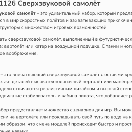
31126 Сверхзвуковой самолёт
уковой самолёт
– это удивительный набор, который предла
ся в мир скоростных полётов и захватывающих приключени
структоры с множеством игровых возможностей.
ть сверхзвуковой самолёт, выполненный в футуристическо
: вертолёт или катер на воздушной подушке. С таким мног
кое воображение.
 – это впечатляющий сверхзвуковой самолёт с острыми к
тех же деталей высокотехнологичный вертолёт или манёвр
модели отличаются реалистичным дизайном и высокой сте
движные стабилизаторы и кабина пилота, что добавляет р
абор предоставляет множество сценариев для игр. Вы мож
сии на вертолёте или прокладывать свой путь по воде на 
ким образом, что смена моделей происходит быстро и прос
рные навыки.