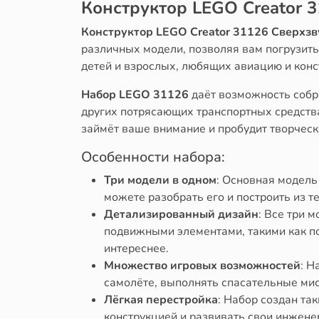
Конструктор LEGO Creator 
Конструктор LEGO Creator 31126 Сверхзв
различных модели, позволяя вам погрузить
детей и взрослых, любящих авиацию и кон
Набор LEGO 31126
даёт возможность собра
других потрясающих транспортных средства
займёт ваше внимание и пробудит творчес
Особенности набора:
Три модели в одном
: Основная модель
можете разобрать его и построить из 
Детализированный дизайн
: Все три 
подвижными элементами, такими как по
интереснее.
Множество игровых возможностей
: Н
самолёте, выполнять спасательные мис
Лёгкая перестройка
: Набор создан та
конструкцией и развивать свои инжене