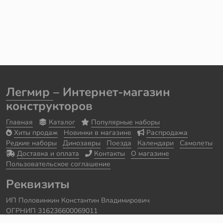
Легмир
– Интернет-магазин
конструкторов
Главная
Каталог
Популярные наборы
Хиты продаж
Новинки в магазине
Распродажа
Редкие наборы
Динозавры
Поезда
Календари
Самолеты
Доставка и оплата
Контакты
О магазине
Пользовательское соглашение
Реквизиты
ИП Половинкин Константин Владимирович
ОГРНИП 316236600069011
Часы работы: ежедневно с 10:00 до 20:00