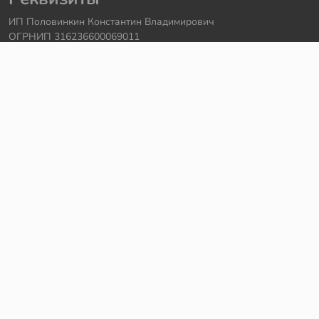
ИП Половинкин Константин Владимирович
ОГРНИП 316236600069011
Часы работы: ежедневно с 10:00 до 20:00
Краснодарский край, г. Сочи
Контакты
Телефон:
+7 918 615 18 18
Задать вопрос через
telegram
Написать в
whatsapp
Электронная почта:
support@legmir.ru
Сайт сделал
Роман Бровин
Все категории
Ideas
NINJAGO
DREAMZzz
Star Wars
Icons
Super Heroes
City
Creator
Avatar
Technic
Hidden Side
Harry Potter
Jurassic World
Architecture
Коллекционные наборы
Minecraft
Friends
Art
Elves
Sonic
Disney Princess
Monkie Kid
The Batman Movie
MINDSTORMS