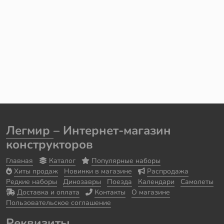
Легмир
– Интернет-магазин
конструкторов
Главная
Каталог
Популярные наборы
Хиты продаж
Новинки в магазине
Распродажа
Редкие наборы
Динозавры
Поезда
Календари
Самолеты
Доставка и оплата
Контакты
О магазине
Пользовательское соглашение
Реквизиты