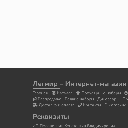
Легмир
– Интернет-магазин
Главная
Каталог
Популярные наборы
Распродажа
Редкие наборы
Динозавры
По
Доставка и оплата
Контакты
О магазине
Реквизиты
ИП Половинкин Константин Владимирович