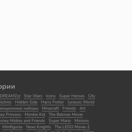
ории
DREAMZzz
Star Wars
Icons
Super Heroes
City
Technic
Hidden Side
Harry Potter
Jurassic World
лекционные наборы
Minecraft
Friends
Art
ney Princess
Monkie Kid
The Batman Movie
isney Mickey and Friends
Super Mario
Minions
Minifigures
Nexo Knights
The LEGO Movie-2