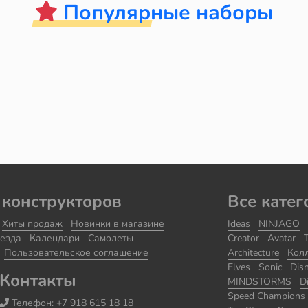
Популярные наборы
 конструкторов
Все катег
Хиты продаж
Новинки в магазине
Ideas
NINJAGO
езда
Календари
Самолеты
Creator
Avatar
Пользовательское соглашение
Architecture
Кол
Elves
Sonic
Dis
Контакты
MINDSTORMS
D
Speed Champions
Телефон:
+7 918 615 18 18