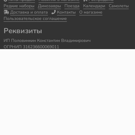
Редкие наборы
Динозавры
Поезда
Календари
Самолеты
Доставка и оплата
Контакты
О магазине
Пользовательское соглашение
Реквизиты
ИП Половинкин Константин Владимирович
ОГРНИП 316236600069011
Часы работы: ежедневно с 10:00 до 20:00
Краснодарский край, г. Сочи
Контакты
Телефон:
+7 918 615 18 18
Задать вопрос через
telegram
Написать в
whatsapp
Электронная почта:
support@legmir.ru
Сайт сделал
Роман Бровин
Все категории