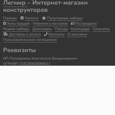
Легмир
– Интернет-магазин
конструкторов
Главная
Каталог
Популярные наборы
Хиты продаж
Новинки в магазине
Распродажа
Редкие наборы
Динозавры
Поезда
Календари
Самолеты
Доставка и оплата
Контакты
О магазине
Пользовательское соглашение
Реквизиты
ИП Половинкин Константин Владимирович
ОГРНИП 316236600069011
Часы работы: ежедневно с 10:00 до 20:00
Краснодарский край, г. Сочи
Контакты
Телефон:
+7 918 615 18 18
Задать вопрос через
telegram
Написать в
whatsapp
Электронная почта:
support@legmir.ru