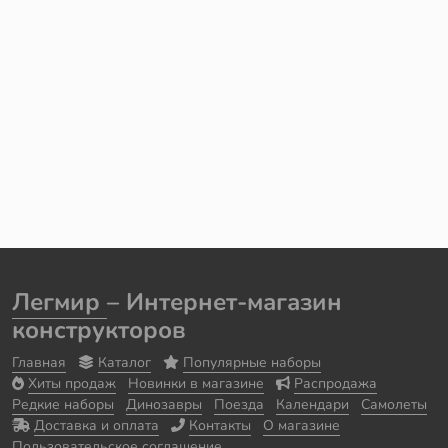
Легмир
– Интернет-магазин
конструкторов
Главная
Каталог
Популярные наборы
Хиты продаж
Новинки в магазине
Распродажа
Редкие наборы
Динозавры
Поезда
Календари
Самолеты
Доставка и оплата
Контакты
О магазине
Пользовательское соглашение