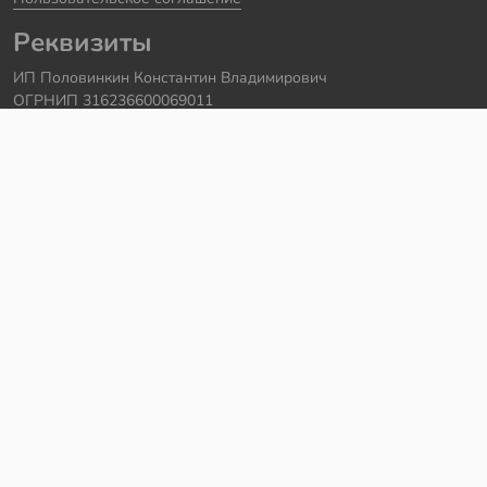
Реквизиты
ИП Половинкин Константин Владимирович
ОГРНИП 316236600069011
Часы работы: ежедневно с 10:00 до 20:00
Краснодарский край, г. Сочи
Контакты
Телефон:
+7 918 615 18 18
Задать вопрос через
telegram
Написать в
whatsapp
Электронная почта:
support@legmir.ru
Сайт сделал
Роман Бровин
Все категории
Ideas
NINJAGO
DREAMZzz
Star Wars
Icons
Super Heroes
City
Creator
Avatar
Technic
Hidden Side
Harry Potter
Jurassic World
Architecture
Коллекционные наборы