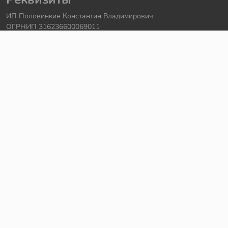
ИП Половинкин Константин Владимирович
ОГРНИП 316236600069011
Часы работы: ежедневно с 10:00 до 20:00
Краснодарский край, г. Сочи
Контакты
Телефон:
+7 918 615 18 18
Задать вопрос через
telegram
Написать в
whatsapp
Электронная почта:
support@legmir.ru
Сайт сделал
Роман Бровин
Все категории
Ideas
NINJAGO
DREAMZzz
Star Wars
Icons
Super Heroes
City
Creator
Avatar
Technic
Hidden Side
Harry Potter
Jurassic World
Architecture
Коллекционные наборы
Minecraft
Friends
Art
Elves
Sonic
Disney Princess
Monkie Kid
The Batman Movie
MINDSTORMS