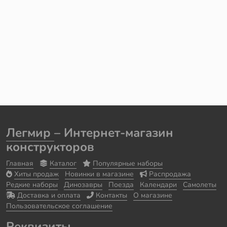
Легмир
– Интернет-магазин
конструкторов
Главная
Каталог
Популярные наборы
Хиты продаж
Новинки в магазине
Распродажа
Редкие наборы
Динозавры
Поезда
Календари
Самолеты
Доставка и оплата
Контакты
О магазине
Пользовательское соглашение
Реквизиты