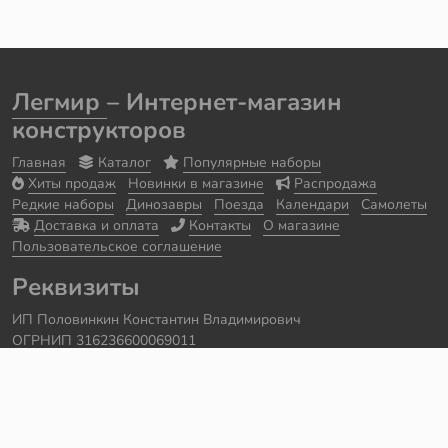
Легмир
– Интернет-магазин
конструкторов
Главная
Каталог
Популярные наборы
Хиты продаж
Новинки в магазине
Распродажа
Редкие наборы
Динозавры
Поезда
Календари
Самолеты
Доставка и оплата
Контакты
О магазине
Пользовательское соглашение
Реквизиты
ИП Половинкин Константин Владимирович
ОГРНИП 316236600069011
Часы работы: ежедневно с 10:00 до 20:00
Краснодарский край, г. Сочи
Контакты