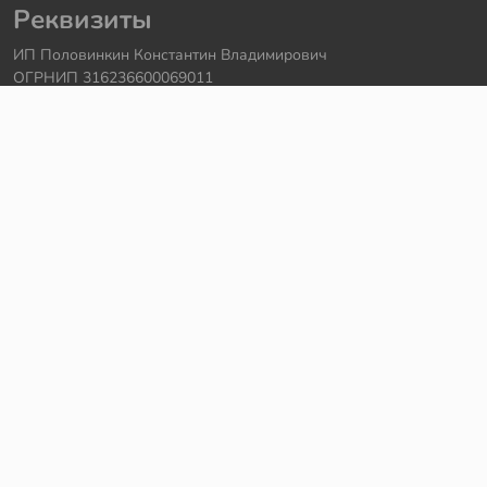
Реквизиты
ИП Половинкин Константин Владимирович
ОГРНИП 316236600069011
Часы работы: ежедневно с 10:00 до 20:00
Краснодарский край, г. Сочи
Контакты
Телефон:
+7 918 615 18 18
Задать вопрос через
telegram
Написать в
whatsapp
Электронная почта:
support@legmir.ru
Сайт сделал
Роман Бровин
Все категории
Ideas
NINJAGO
DREAMZzz
Star Wars
Icons
Super Heroes
City
Creator
Avatar
Technic
Hidden Side
Harry Potter
Jurassic World
Architecture
Коллекционные наборы
Minecraft
Friends
Art
Elves
Sonic
Disney Princess