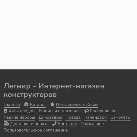
Легмир
– Интернет-магазин
конструкторов
Главная
Каталог
Популярные наборы
Хиты продаж
Новинки в магазине
Распродажа
Редкие наборы
Динозавры
Поезда
Календари
Самолеты
Доставка и оплата
Контакты
О магазине
Пользовательское соглашение