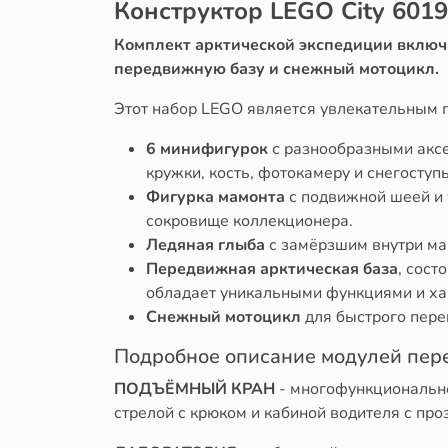
Конструктор LEGO City 601
Комплект арктической экспедиции включ
передвижную базу и снежный мотоцикл.
Этот набор LEGO является увлекательным 
6 минифигурок
с разнообразными аксе
кружки, кость, фотокамеру и снегоступ
Фигурка мамонта
с подвижной шеей и 
сокровище коллекционера.
Ледяная глыба
с замёрзшим внутри ма
Передвижная арктическая база
, сост
обладает уникальными функциями и ха
Снежный мотоцикл
для быстрого пер
Подробное описание модулей пер
ПОДЪЁМНЫЙ КРАН
- многофункционально
стрелой с крюком и кабиной водителя с пр