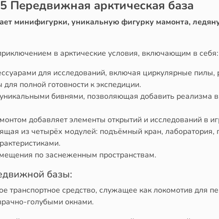
95 Передвижная арктическая база
ает минифигурки, уникальную фигурку мамонта, ледян
приключением в арктические условия, включающим в себя:
ссуарами для исследований, включая циркулярные пилы, 
ы для полной готовности к экспедиции.
уникальными бивнями, позволяющая добавить реализма в и
монтом добавляет элементы открытий и исследований в иг
оящая из четырёх модулей: подъёмный кран, лаборатория,
рактеристиками.
емещения по заснеженным пространствам.
едвижной базы:
е транспортное средство, служащее как локомотив для 
озрачно-голубыми окнами.