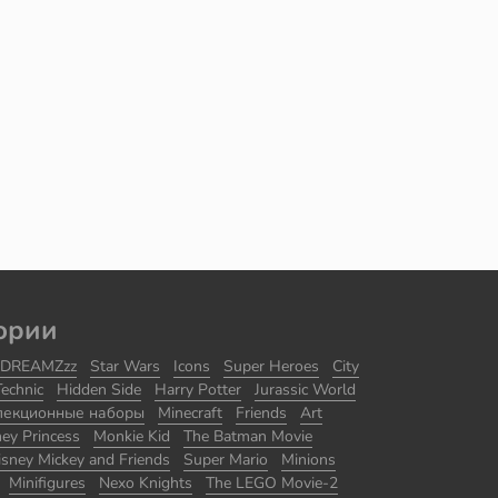
ории
DREAMZzz
Star Wars
Icons
Super Heroes
City
Technic
Hidden Side
Harry Potter
Jurassic World
лекционные наборы
Minecraft
Friends
Art
ney Princess
Monkie Kid
The Batman Movie
isney Mickey and Friends
Super Mario
Minions
Minifigures
Nexo Knights
The LEGO Movie-2