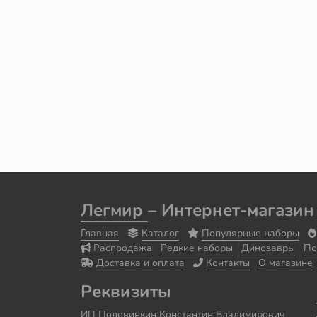
Легмир
– Интернет-магазин
Главная
Каталог
Популярные наборы
Распродажа
Редкие наборы
Динозавры
По
Доставка и оплата
Контакты
О магазине
Реквизиты
ИП Половинкин Константин Владимирович