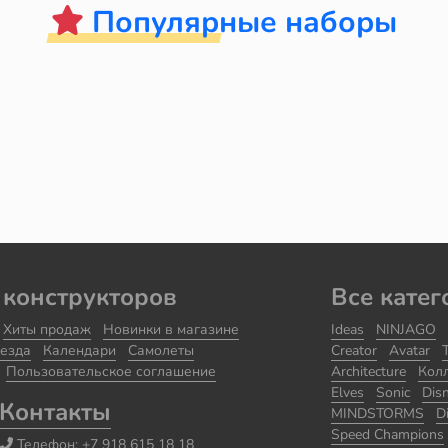
Популярные наборы
 конструкторов
Все катег
Хиты продаж
Новинки в магазине
Ideas
NINJAGO
езда
Календари
Самолеты
Creator
Avatar
Пользовательское соглашение
Architecture
Кол
Elves
Sonic
Dis
Контакты
MINDSTORMS
D
Speed Champions
Телефон:
+7 918 615 18 18