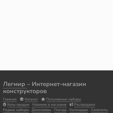
Легмир
– Интернет-магазин
конструкторов
Главная
Каталог
Популярные наборы
Хиты продаж
Новинки в магазине
Распродажа
Редкие наборы
Динозавры
Поезда
Календари
Самолеты