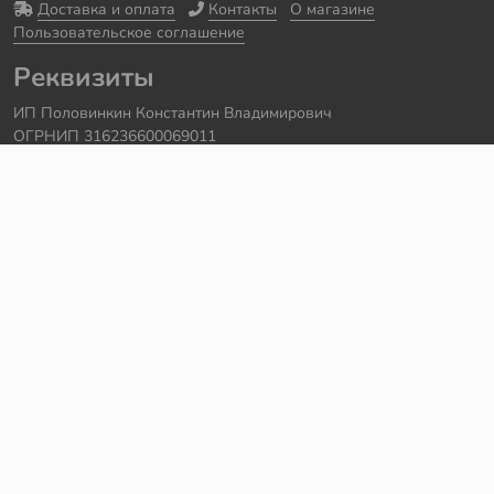
Доставка и оплата
Контакты
О магазине
Пользовательское соглашение
Реквизиты
ИП Половинкин Константин Владимирович
ОГРНИП 316236600069011
Часы работы: ежедневно с 10:00 до 20:00
Краснодарский край, г. Сочи
Контакты
Телефон:
+7 918 615 18 18
Задать вопрос через
telegram
Написать в
whatsapp
Электронная почта:
support@legmir.ru
Сайт сделал
Роман Бровин
Все категории
Ideas
NINJAGO
DREAMZzz
Star Wars
Icons
Super Heroes