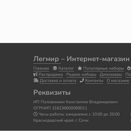
Легмир
– Интернет-магазин
Главная
Каталог
Популярные наборы
Распродажа
Редкие наборы
Динозавры
По
Доставка и оплата
Контакты
О магазине
Реквизиты
ИП Половинкин Константин Владимирович
ОГРНИП 316236600069011
Часы работы: ежедневно с 10:00 до 20:00
Краснодарский край, г. Сочи