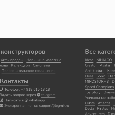
 конструкторов
Все катег
Хиты продаж
Новинки в магазине
Ideas
NINJAGO
езда
Календари
Самолеты
Creator
Avatar
Пользовательское соглашение
Architecture
Кол
Elves
Sonic
Dis
Контакты
MINDSTORMS
D
Speed Champions
Телефон:
+7 918 615 18 18
Toy Story
Overw
Задать вопрос через
telegram
Уникальные наб
Написать в
whatsapp
Clikits
Atlantis
Электронная почта:
support@legmir.ru
Dacta
Pirates
He
Adventurers
Dim