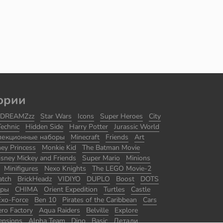
ории
DREAMZzz
Star Wars
Icons
Super Heroes
City
Technic
Hidden Side
Harry Potter
Jurassic World
лекционные наборы
Minecraft
Friends
Art
ney Princess
Monkie Kid
The Batman Movie
isney Mickey and Friends
Super Mario
Minions
Minifigures
Nexo Knights
The LEGO Movie-2
atch
BrickHeadz
VIDIYO
DUPLO
Boost
DOTS
оры
CHIMA
Orient Expedition
Turtles
Castle
Exo-Force
Ben 10
Pirates of the Caribbean
Cars
ro Factory
Aqua Raiders
Belville
Explore
ensions
Alpha Team
Dino
Basic
Детали