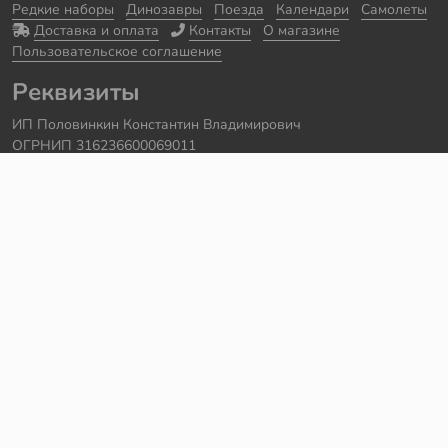
Редкие наборы
Динозавры
Поезда
Календари
Самолеты
Доставка и оплата
Контакты
О магазине
Пользовательское соглашение
Реквизиты
ИП Половинкин Константин Владимирович
ОГРНИП 316236600069011
Часы работы: ежедневно с 10:00 до 20:00
Краснодарский край, г. Сочи
Контакты
Телефон:
+7 918 615 18 18
Задать вопрос через
telegram
Написать в
whatsapp
Электронная почта:
support@legmir.ru
Сайт сделал
Роман Бровин
Все категории