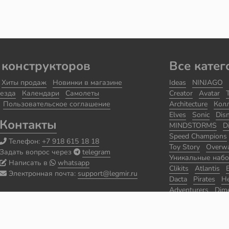
 конструкторов
Все катег
Хиты продаж
Новинки в магазине
Ideas
NINJAGO
езда
Календари
Самолеты
Creator
Avatar
Пользовательское соглашение
Architecture
Кол
Elves
Sonic
Dis
Контакты
MINDSTORMS
D
Speed Champions
Телефон:
+7 918 615 18 18
Toy Story
Overw
Задать вопрос через
telegram
Уникальные наб
Написать в
whatsapp
Clikits
Atlantis
Электронная почта:
support@legmir.ru
Dacta
Pirates
He
Adventurers
Dim
Уцененные набо
Seasonal
Classic
World Racers
Sp