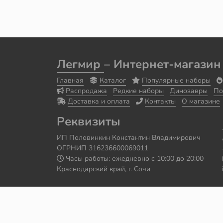
Легмир
– Интернет-магазин
Главная
Каталог
Популярные наборы
Распродажа
Редкие наборы
Динозавры
По
Доставка и оплата
Контакты
О магазине
Реквизиты
ИП Половинкин Константин Владимирович
ОГРНИП 316236600069011
Часы работы: ежедневно с 10:00 до 20:00
Краснодарский край, г. Сочи
Сайт сделал
Роман Бровин