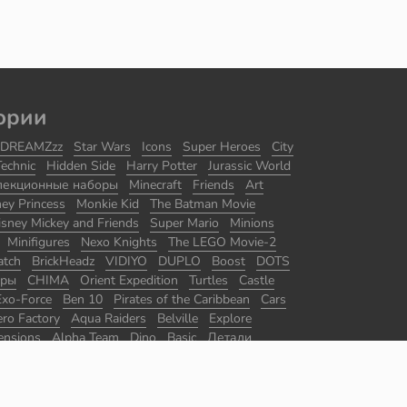
ории
DREAMZzz
Star Wars
Icons
Super Heroes
City
Technic
Hidden Side
Harry Potter
Jurassic World
лекционные наборы
Minecraft
Friends
Art
ney Princess
Monkie Kid
The Batman Movie
isney Mickey and Friends
Super Mario
Minions
Minifigures
Nexo Knights
The LEGO Movie-2
atch
BrickHeadz
VIDIYO
DUPLO
Boost
DOTS
оры
CHIMA
Orient Expedition
Turtles
Castle
Exo-Force
Ben 10
Pirates of the Caribbean
Cars
ro Factory
Aqua Raiders
Belville
Explore
ensions
Alpha Team
Dino
Basic
Детали
ры
Master Builder Academy
Promotional
The Lord of the Rings
Disney
Juniors
Agents
ace
Ultra Agents
Jack Stone
Divers
Racers