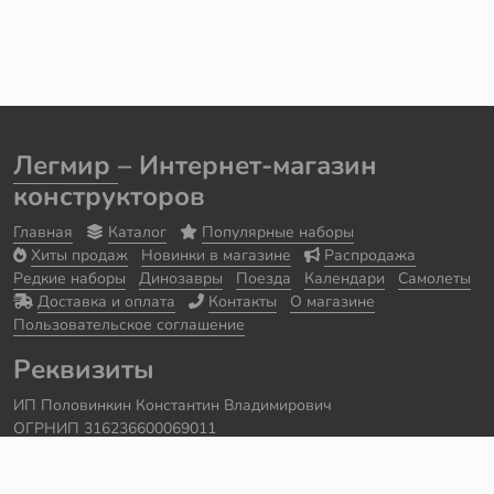
Легмир
– Интернет-магазин
конструкторов
Главная
Каталог
Популярные наборы
Хиты продаж
Новинки в магазине
Распродажа
Редкие наборы
Динозавры
Поезда
Календари
Самолеты
Доставка и оплата
Контакты
О магазине
Пользовательское соглашение
Реквизиты
ИП Половинкин Константин Владимирович
ОГРНИП 316236600069011
Часы работы: ежедневно с 10:00 до 20:00
Краснодарский край, г. Сочи