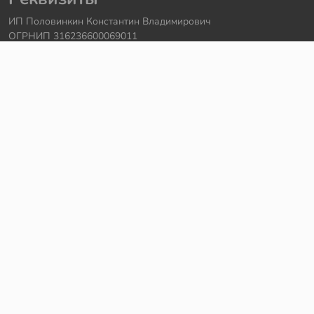
ИП Половинкин Константин Владимирович
ОГРНИП 316236600069011
Часы работы: ежедневно с 10:00 до 20:00
Краснодарский край, г. Сочи
Контакты
Телефон:
+7 918 615 18 18
Задать вопрос через
telegram
Написать в
whatsapp
Электронная почта:
support@legmir.ru
Сайт сделал
Роман Бровин
Все категории
Ideas
NINJAGO
DREAMZzz
Star Wars
Icons
Super Heroes
City
Creator
Avatar
Technic
Hidden Side
Harry Potter
Jurassic World
Architecture
Коллекционные наборы
Minecraft
Friends
Art
Elves
Sonic
Disney Princess
Monkie Kid
The Batman Movie
MINDSTORMS