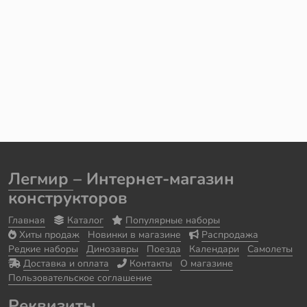
Легмир
– Интернет-магазин
конструкторов
Главная
Каталог
Популярные наборы
Хиты продаж
Новинки в магазине
Распродажа
Редкие наборы
Динозавры
Поезда
Календари
Самолеты
Доставка и оплата
Контакты
О магазине
Пользовательское соглашение
Реквизиты