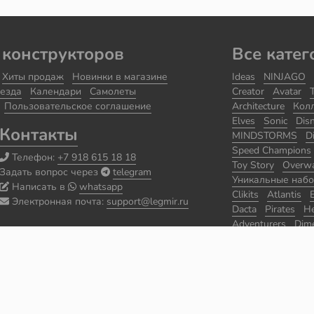
 конструкторов
Все катег
Хиты продаж
Новинки в магазине
Ideas
NINJAGO
езда
Календари
Самолеты
Creator
Avatar
Пользовательское соглашение
Architecture
Кол
Elves
Sonic
Dis
Контакты
MINDSTORMS
D
Speed Champions
Телефон:
+7 918 615 18 18
Toy Story
Overw
Задать вопрос через
telegram
Уникальные наб
Написать в
whatsapp
Clikits
Atlantis
Электронная почта:
support@legmir.ru
Dacta
Pirates
He
Adventurers
Dim
Уцененные набо
Seasonal
Classic
World Racers
Sp
BIONICLE
Prince
The Lone Ranger