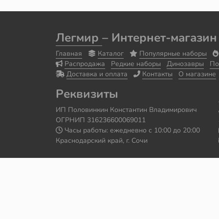
Легмир
– Интернет-магазин
Главная
Каталог
Популярные наборы
Распродажа
Редкие наборы
Динозавры
По
Доставка и оплата
Контакты
О магазине
Реквизиты
ИП Половинкин Константин Владимирович
ОГРНИП 316236600069011
Часы работы: ежедневно с 10:00 до 20:00
Краснодарский край, г. Сочи
Сайт сделал
Роман Бровин