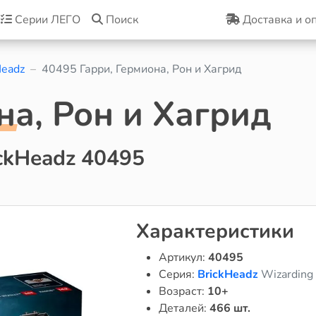
Серии ЛЕГО
Поиск
Доставка и о
Headz
40495 Гарри, Гермиона, Рон и Хагрид
на, Рон и Хагрид
ckHeadz 40495
Характеристики
Артикул:
40495
Серия:
BrickHeadz
Wizarding
Возраст:
10+
Деталей:
466 шт.