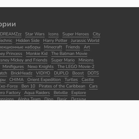
ории
DREAMZzz
Star Wars
Icons
Super Heroes
City
Technic
Hidden Side
Harry Potter
Jurassic World
лекционные наборы
Minecraft
Friends
Art
ney Princess
Monkie Kid
The Batman Movie
isney Mickey and Friends
Super Mario
Minions
Minifigures
Nexo Knights
The LEGO Movie-2
atch
BrickHeadz
VIDIYO
DUPLO
Boost
DOTS
оры
CHIMA
Orient Expedition
Turtles
Castle
Exo-Force
Ben 10
Pirates of the Caribbean
Cars
ro Factory
Aqua Raiders
Belville
Explore
ensions
Alpha Team
Dino
Basic
Детали
ры
Master Builder Academy
Promotional
The Lord of the Rings
Disney
Juniors
Agents
ace
Ultra Agents
Jack Stone
Divers
Racers
 of Persia
Ghostbusters
Sports
BrickLink