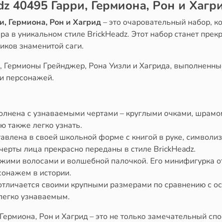
z 40495 Гарри, Гермиона, Рон и Хагр
, Гермиона, Рон и Хагрид
– это очаровательный набор, к
ра в уникальном стиле BrickHeadz. Этот набор станет пре
иков знаменитой саги.
, Гермионы Грейнджер, Рона Уизли и Хагрида, выполненные
и персонажей.
лнена с узнаваемыми чертами – круглыми очками, шрамом
ю также легко узнать.
авлена в своей школьной форме с книгой в руке, символиз
ерты лица прекрасно переданы в стиле BrickHeadz.
жими волосами и волшебной палочкой. Его минифигурка о
сонажем в истории.
тличается своими крупными размерами по сравнению с ос
легко узнаваемым.
 Гермиона, Рон и Хагрид – это не только замечательный с