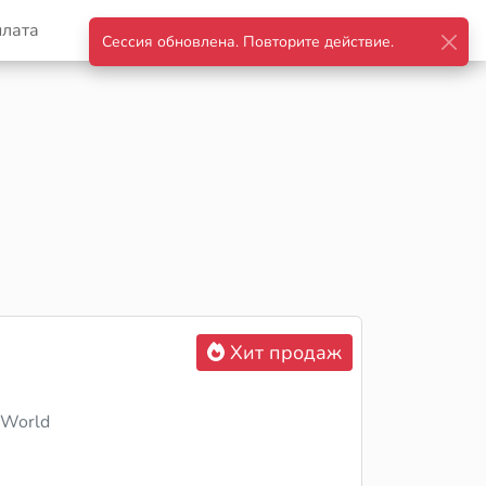
плата
Корзина
Войти
Хит продаж
 World