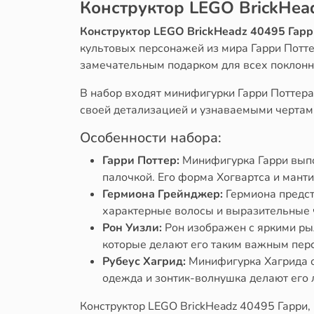
Конструктор LEGO BrickHead
Конструктор LEGO BrickHeadz 40495 Гарри
культовых персонажей из мира Гарри Потте
замечательным подарком для всех поклонн
В набор входят минифигурки Гарри Поттера
своей детализацией и узнаваемыми чертам
Особенности набора:
Гарри Поттер:
Минифигурка Гарри выпо
палочкой. Его форма Хогвартса и манти
Гермиона Грейнджер:
Гермиона предст
характерные волосы и выразительные ч
Рон Уизли:
Рон изображен с яркими ры
которые делают его таким важным пер
Рубеус Хагрид:
Минифигурка Хагрида о
одежда и зонтик-волнушка делают его 
Конструктор LEGO BrickHeadz 40495 Гарри,